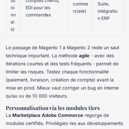
ss
comptes clients,
comme
Suite,
io
EDI pour les
rciale)
intégratio
nn
commandes
n ERP
el
s)
Le passage de Magento 1 à Magento 2 reste un saut
technique important. La méthode
agile
- avec des
itérations courtes et des tests fréquents - permet de
limiter les risques. Testez chaque fonctionnalité
(paiement, livraison, création de compte) avant la
mise en prod. Mieux vaut corriger un bug en interne
qu’au vu de 10 000 visiteurs.
Personnalisation via les modules tiers
La
Marketplace Adobe Commerce
regorge de
modules certifiés. Privilégiez-les aux développements