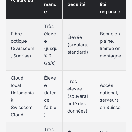
🔍 Service
manc
Sécurité
lité
e
régionale
Très
Fibre
élevé
Bonne en
Élevée
optique
e
plaine,
(cryptage
(Swisscom
(jusqu
limitée en
standard)
, Sunrise)
’à 2
montagne
Gb/s)
Cloud
Élevé
Très
local
e
Accès
élevée
(Infomania
(laten
national,
(souverai
k,
ce
serveurs
neté des
Swisscom
faible
en Suisse
données)
Cloud)
)
Très