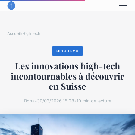
Accueil
›
High tech
HIGH TECH
Les innovations high-tech
incontournables à découvrir
en Suisse
Bona
•
30/03/2026 15:28
•
10 min de lecture